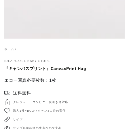
で
1
メ
デ
ィ
ア
を
開
く
ホーム
/
IDEAPUZZLE BABY STORE
『キャンバスプリント』CanvasPrint Hug
エコー写真必要枚数：1枚
送料無料
クレジット、コンビニ、代引き他対応
購入1件=BCGワクチン4人分の寄付
サイズ：
サンプル確認後の生産なので安心